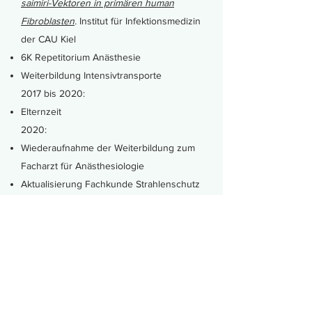
saimiri-Vektoren in primären human
Fibroblasten
.
Institut für Infektionsmedizin
der CAU Kiel
6K Repetitorium Anästhesie
Weiterbildung Intensivtransporte
2017 bis 2020:
Elternzeit
2020:
Wiederaufnahme der Weiterbildung zum
Facharzt für Anästhesiologie
Aktualisierung Fachkunde Strahlenschutz
2021:
Elternzeit
seit 1. November 2021
Praxisniederlassung als Privatärztin​
Fremdsprachen: Englisch und Spanisch