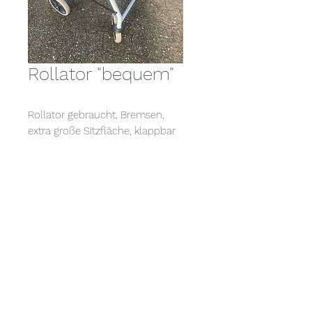
Rollator "bequem"
Rollator gebraucht, Bremsen,
extra große Sitzfläche, klappbar