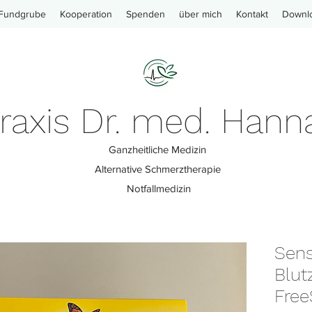
Fundgrube
Kooperation
Spenden
über mich
Kontakt
Downl
praxis Dr. med. Hann
Ganzheitliche Medizin
Alternative Schmerztherapie
Notfallmedizin
Sens
Blu
Free