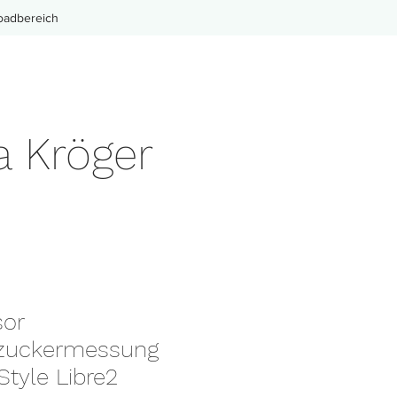
oadbereich
a Kröger
or
tzuckermessung
Style Libre2