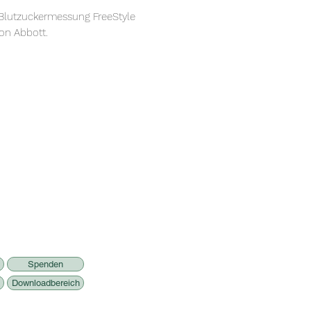
Blutzuckermessung FreeStyle
von Abbott.
Spenden
Downloadbereich